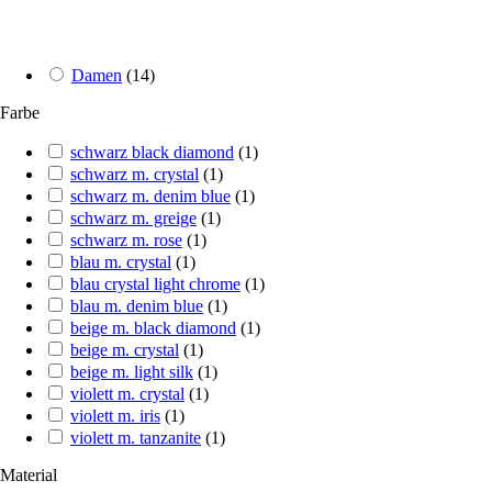
Damen
(
14
)
Farbe
schwarz black diamond
(
1
)
schwarz m. crystal
(
1
)
schwarz m. denim blue
(
1
)
schwarz m. greige
(
1
)
schwarz m. rose
(
1
)
blau m. crystal
(
1
)
blau crystal light chrome
(
1
)
blau m. denim blue
(
1
)
beige m. black diamond
(
1
)
beige m. crystal
(
1
)
beige m. light silk
(
1
)
violett m. crystal
(
1
)
violett m. iris
(
1
)
violett m. tanzanite
(
1
)
Material