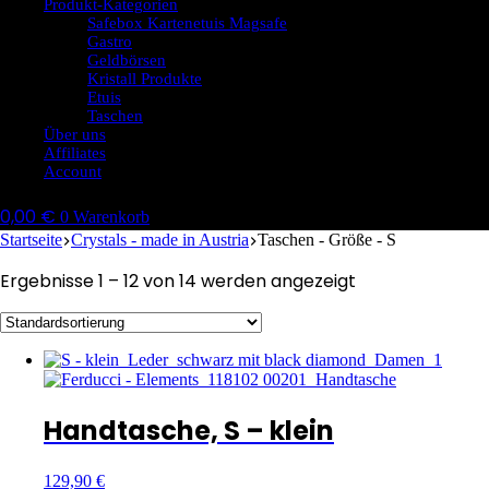
Produkt-Kategorien
Safebox Kartenetuis Magsafe
Gastro
Geldbörsen
Kristall Produkte
Etuis
Taschen
Über uns
Affiliates
Account
0,00
€
0
Warenkorb
Startseite
Crystals - made in Austria
Taschen - Größe - S
Ergebnisse 1 – 12 von 14 werden angezeigt
Handtasche, S – klein
129,90
€