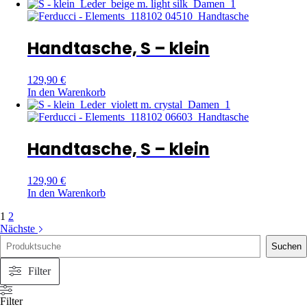
Handtasche, S – klein
129,90
€
In den Warenkorb
Handtasche, S – klein
129,90
€
In den Warenkorb
1
2
Nächste
Suche
Suchen
Filter
Filter