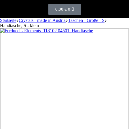
0,00
€
0
Startseite
Crystals - made in Austria
Taschen - Größe - S
Handtasche, S - klein