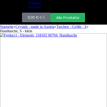
Affiliates
Account
0,00
€
Alle Produkte
0
Startseite
Crystals - made in Austria
Taschen - Größe - S
Handtasche, S - klein