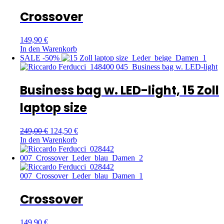
Crossover
149,90
€
In den Warenkorb
SALE -50%
Business bag w. LED-light, 15 Zoll
laptop size
249,00
€
124,50
€
In den Warenkorb
Crossover
149,90
€