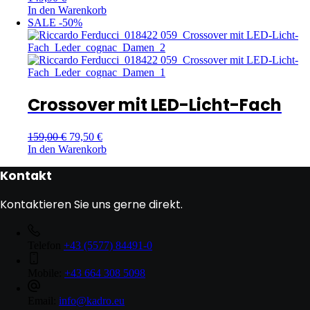
In den Warenkorb
SALE -50%
Crossover mit LED-Licht-Fach
159,00
€
79,50
€
In den Warenkorb
Kontakt
Kontaktieren Sie uns gerne direkt.
Telefon
+43 (5577) 84491-0
Mobile:
+43 664 308 5098
Email:
info@kadro.eu