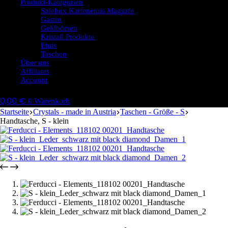
Produkt-Kategorien
Safebox Kartenetuis Magsafe
Gastro
Geldbörsen
Kristall Produkte
Etuis
Taschen
Über uns
Affiliates
Account
0,00
€
0
Warenkorb
Startseite
Crystals - made in Austria
Taschen - Größe - S
Handtasche, S - klein