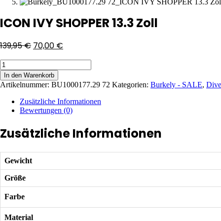
ICON IVY SHOPPER 13.3 Zoll
139,95
€
70,00
€
ICON
IVY
In den Warenkorb
SHOPPER
Artikelnummer:
BU1000177.29 72
Kategorien:
Burkely - SALE
,
Dive
13.3
Zoll
Zusätzliche Informationen
Menge
Bewertungen (0)
Zusätzliche Informationen
Gewicht
Größe
Farbe
Material