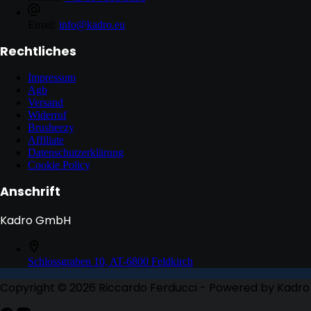
Email:
info@kadro.eu
Rechtliches
Impressum
Agb
Versand
Widerruf
Brusheezy
Affiliate
Datenschutzerklärung
Cookie Policy
Anschrift
Kadro GmbH
Schlossgraben 10, AT-6800 Feldkirch
Copyright © 2026 Riccardo Ferducci - Powered by Kad