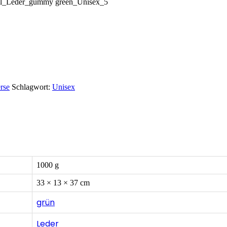
rse
Schlagwort:
Unisex
1000 g
33 × 13 × 37 cm
grün
Leder