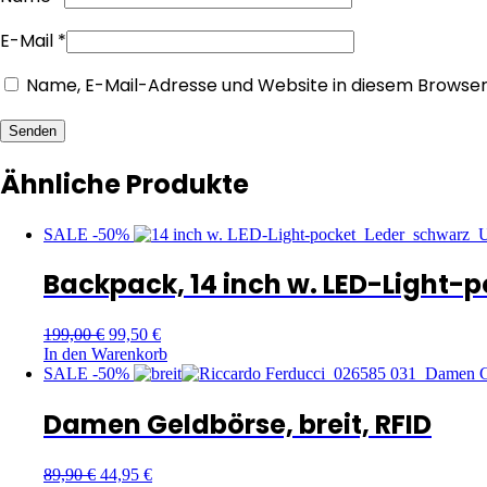
E-Mail
*
Name, E-Mail-Adresse und Website in diesem Browse
Senden
Ähnliche Produkte
SALE -50%
Backpack, 14 inch w. LED-Light-
199,00
€
99,50
€
In den Warenkorb
SALE -50%
Damen Geldbörse, breit, RFID
89,90
€
44,95
€