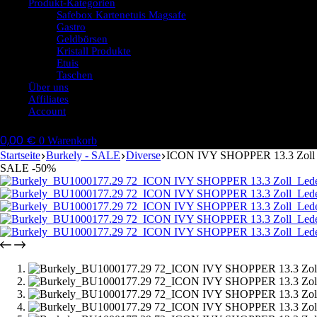
Produkt-Kategorien
Safebox Kartenetuis Magsafe
Gastro
Geldbörsen
Kristall Produkte
Etuis
Taschen
Über uns
Affiliates
Account
0,00
€
0
Warenkorb
Startseite
Burkely - SALE
Diverse
ICON IVY SHOPPER 13.3 Zoll
SALE -50%