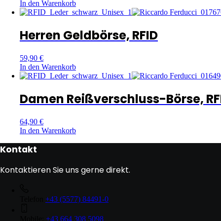
In den Warenkorb
Herren Geldbörse, RFID
59,90
€
In den Warenkorb
Damen Reißverschluss-Börse, RF
64,90
€
In den Warenkorb
Kontakt
Kontaktieren Sie uns gerne direkt.
Telefon
+43 (5577) 84491-0
Mobile:
+43 664 308 5098