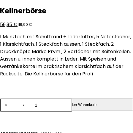
Kellnerbörse
59,95
€
119,90
€
1 Münzfach mit Schüttrand + Lederfutter, 5 Notenfächer,
1 Klarsichtfach, 1 Steckfach aussen, 1 Steckfach, 2
Druckknöpfe Marke Prym , 2 Vorfächer mit Seitenkeilen,
Aussen u. innen komplett in Leder. Mit Speisen und
Getränkekarte im praktischem Klarsichtfach auf der
Rückseite. Die Kellnerbörse für den Profi
Kellnerbörse
In den Warenkorb
Menge