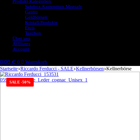
Produkt-Kategorien
Safebox Kartenetuis Magsafe
Gastro
Geldbörsen
Kristall Produkte
Etuis
Taschen
Über uns
Affiliates
Account
0,00
€
0
Warenkorb
Startseite
Riccardo Ferducci - SALE
Kellnerbörsen
Kellnerbörse
SALE -50%