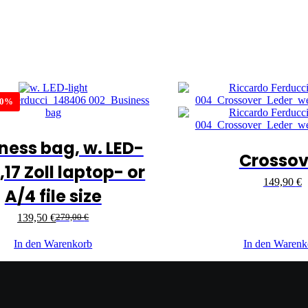
50%
ness bag, w. LED-
Crossov
,17 Zoll laptop- or
149,90
€
A/4 file size
139,50
€
279,00
€
In den Warenkorb
In den Warenk