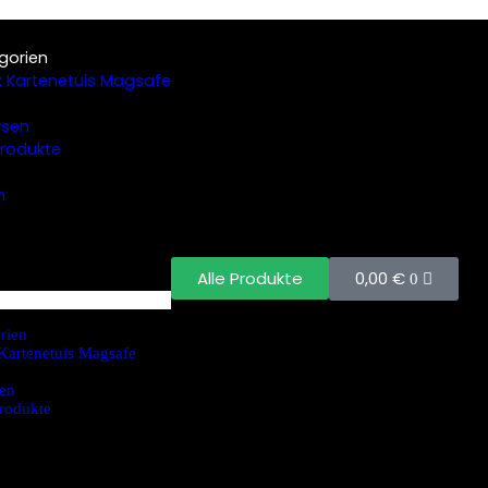
gorien
 Kartenetuis Magsafe
rsen
 Produkte
n
0,00
€
Alle Produkte
0
rien
Kartenetuis Magsafe
en
Produkte