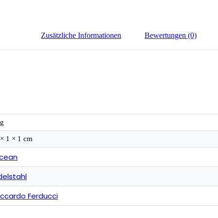
Zusätzliche Informationen
Bewertungen (0)
 g
 × 1 × 1 cm
cean
delstahl
iccardo Ferducci