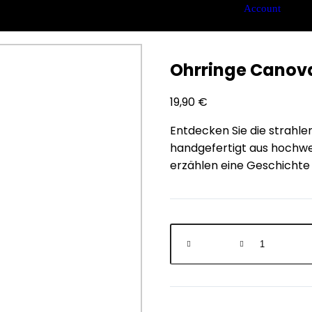
Account
Ohrringe Canov
19,90
€
Entdecken Sie die strahl
handgefertigt aus hochwer
erzählen eine Geschichte v