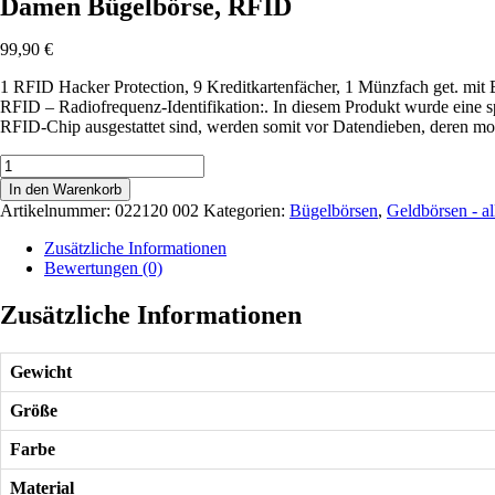
Damen Bügelbörse, RFID
99,90
€
1 RFID Hacker Protection, 9 Kreditkartenfächer, 1 Münzfach get. mit B
RFID – Radiofrequenz-Identifikation:. In diesem Produkt wurde eine s
RFID-Chip ausgestattet sind, werden somit vor Datendieben, deren mo
Damen
Bügelbörse,
In den Warenkorb
RFID
Artikelnummer:
022120 002
Kategorien:
Bügelbörsen
,
Geldbörsen - a
Menge
Zusätzliche Informationen
Bewertungen (0)
Zusätzliche Informationen
Gewicht
Größe
Farbe
Material