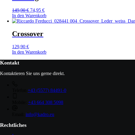
149,90
€
74,95
€
In den Warenkorb
Crossover
129,90
€
In den Warenkorb
Kontakt
Kontaktieren Sie uns gerne direkt.
Telefon
+43 (5577) 84491-0
Mobile:
+43 664 308 5098
Email:
info@kadro.eu
Rechtliches