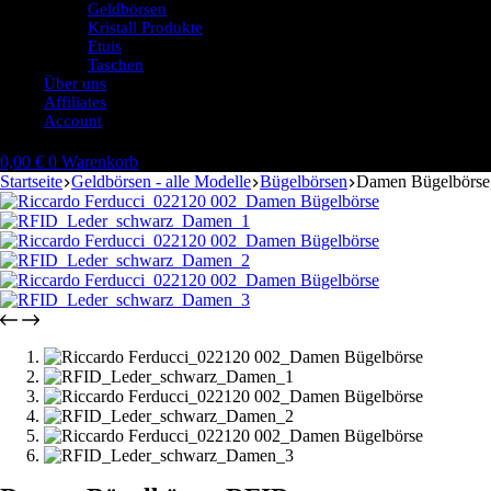
Geldbörsen
Kristall Produkte
Etuis
Taschen
Über uns
Affiliates
Account
0,00
€
0
Warenkorb
Startseite
Geldbörsen - alle Modelle
Bügelbörsen
Damen Bügelbörse