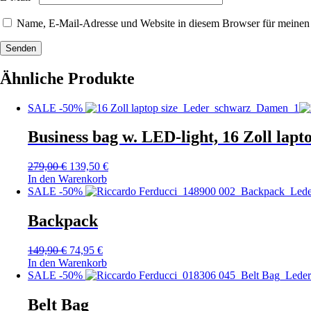
Name, E-Mail-Adresse und Website in diesem Browser für meinen
Senden
Ähnliche Produkte
SALE -50%
Business bag w. LED-light, 16 Zoll lapto
279,00
€
139,50
€
In den Warenkorb
SALE -50%
Backpack
149,90
€
74,95
€
In den Warenkorb
SALE -50%
Belt Bag