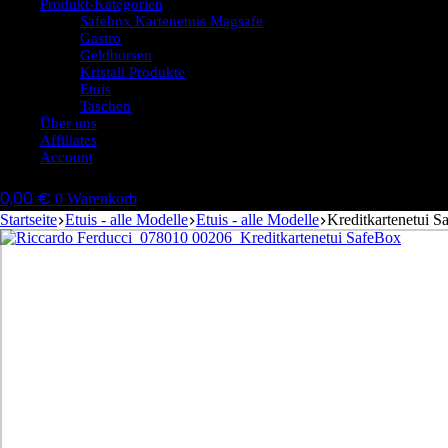
Produkt-Kategorien
Safebox Kartenetuis Magsafe
Gastro
Geldbörsen
Kristall Produkte
Etuis
Taschen
Über uns
Affiliates
Account
0,00
€
0
Warenkorb
Startseite
Etuis - alle Modelle
Etuis - alle Modelle
Kreditkartenetui 