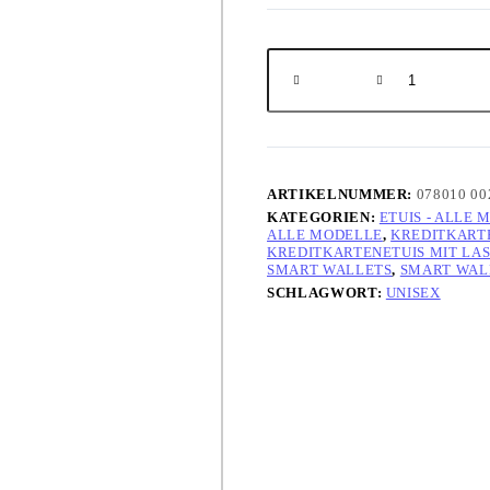
Kreditkartenetui
SafeBox,
RFID
Menge
ARTIKELNUMMER:
078010 00
KATEGORIEN:
ETUIS - ALLE
ALLE MODELLE
,
KREDITKART
KREDITKARTENETUIS MIT LA
SMART WALLETS
,
SMART WAL
SCHLAGWORT:
UNISEX