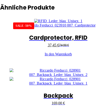
Ähnliche Produkte
SALE -50%
Cardprotector, RFID
37,45
€
74,90
€
In den Warenkorb
Backpack
169,00
€