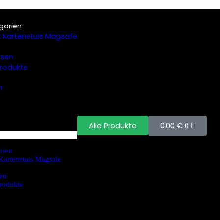
gorien
 Kartenetuis Magsafe
rsen
 Produkte
n
0,00
€
Alle Produkte
0
rien
Kartenetuis Magsafe
en
Produkte