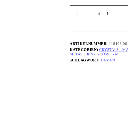
Handtasche,
M
-
mittelgroß
Menge
ARTIKELNUMMER:
118103 00
KATEGORIEN:
CRYSTALS - MA
,
TASCHEN - GRÖSSE - M
SCHLAGWORT:
DAMEN