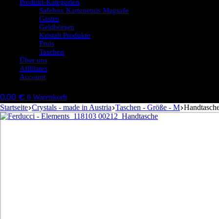
Produkt-Kategorien
Safebox Kartenetuis Magsafe
Gastro
Geldbörsen
Kristall Produkte
Etuis
Taschen
Über uns
Affiliates
Account
0,00
€
0
Warenkorb
Startseite
Crystals - made in Austria
Taschen - Größe - M
Handtasche