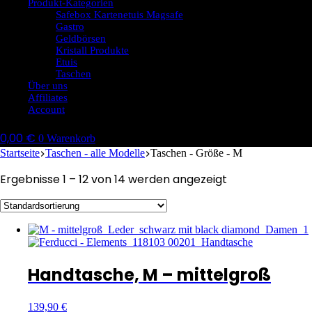
Produkt-Kategorien
Safebox Kartenetuis Magsafe
Gastro
Geldbörsen
Kristall Produkte
Etuis
Taschen
Über uns
Affiliates
Account
0,00
€
0
Warenkorb
Startseite
Taschen - alle Modelle
Taschen - Größe - M
Ergebnisse 1 – 12 von 14 werden angezeigt
Handtasche, M – mittelgroß
139,90
€