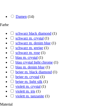
Damen
(
14
)
Farbe
schwarz black diamond
(
1
)
schwarz m. crystal
(
1
)
schwarz m. denim blue
(
1
)
schwarz m. greige
(
1
)
schwarz m. rose
(
1
)
blau m. crystal
(
1
)
blau crystal light chrome
(
1
)
blau m. denim blue
(
1
)
beige m. black diamond
(
1
)
beige m. crystal
(
1
)
beige m. light silk
(
1
)
violett m. crystal
(
1
)
violett m. iris
(
1
)
violett m. tanzanite
(
1
)
Material