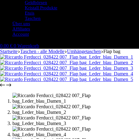
Geldbörsen
Kristall Produkte
Etuis
Taschen
Über uns
Affiliates
Account
0,00
€
0
Warenkorb
Startseite
Taschen - alle Modelle
Umhängetaschen
Flap bag