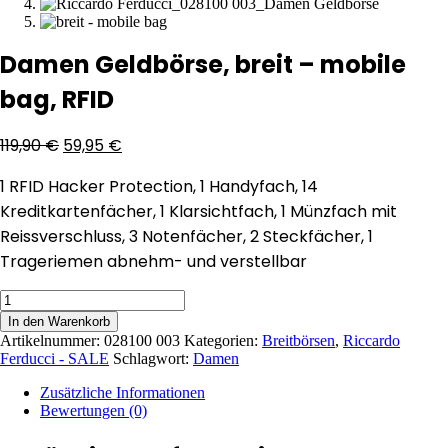
Damen Geldbörse, breit – mobile
bag, RFID
119,90
€
59,95
€
1 RFID Hacker Protection, 1 Handyfach, 14
Kreditkartenfächer, 1 Klarsichtfach, 1 Münzfach mit
Reissverschluss, 3 Notenfächer, 2 Steckfächer, 1
Trageriemen abnehm- und verstellbar
Damen
Geldbörse,
In den Warenkorb
breit
Artikelnummer:
028100 003
Kategorien:
Breitbörsen
,
Riccardo
-
Ferducci - SALE
Schlagwort:
Damen
mobile
bag,
Zusätzliche Informationen
RFID
Bewertungen (0)
Menge