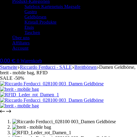
Produkt-Kategorien
Safebox Kartenetuis Magsafe
Gastro
Geldbörsen
Kristall Produkte
Etuis
Taschen
Über uns
Affiliates
Account
0,00
€
0
Warenkorb
Startseite
Riccardo Ferducci - SALE
Breitbörsen
Damen Geldbörse,
breit - mobile bag, RFID
SALE -50%