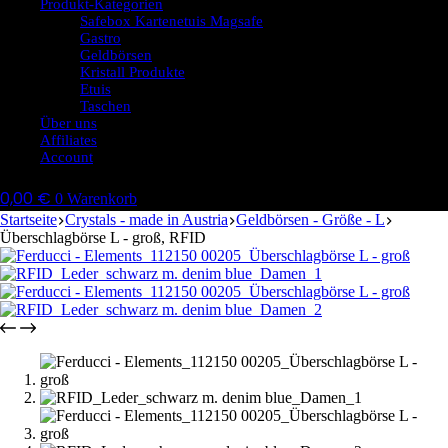
Produkt-Kategorien
Safebox Kartenetuis Magsafe
Gastro
Geldbörsen
Kristall Produkte
Etuis
Taschen
Über uns
Affiliates
Account
0,00
€
0
Warenkorb
Startseite
Crystals - made in Austria
Geldbörsen - Größe - L
Überschlagbörse L - groß, RFID