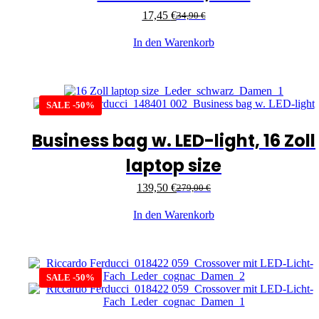
17,45
€
34,90
€
In den Warenkorb
SALE -50%
Business bag w. LED-light, 16 Zoll
laptop size
139,50
€
279,00
€
In den Warenkorb
SALE -50%