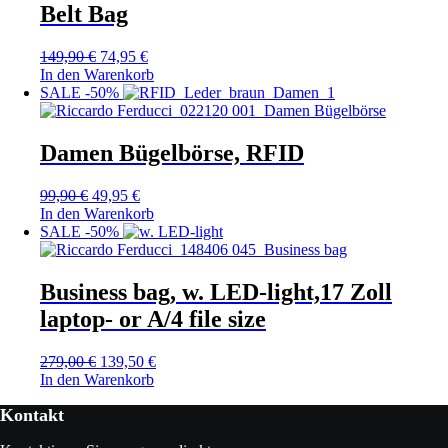
Belt Bag
149,90
€
74,95
€
In den Warenkorb
SALE -50%
Damen Bügelbörse, RFID
99,90
€
49,95
€
In den Warenkorb
SALE -50%
Business bag, w. LED-light,17 Zoll
laptop- or A/4 file size
279,00
€
139,50
€
In den Warenkorb
Kontakt