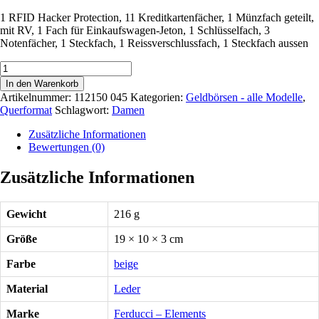
1 RFID Hacker Protection, 11 Kreditkartenfächer, 1 Münzfach geteilt,
mit RV, 1 Fach für Einkaufswagen-Jeton, 1 Schlüsselfach, 3
Notenfächer, 1 Steckfach, 1 Reissverschlussfach, 1 Steckfach aussen
Überschlagbörse,
groß,
In den Warenkorb
RFID
Artikelnummer:
112150 045
Kategorien:
Geldbörsen - alle Modelle
,
Menge
Querformat
Schlagwort:
Damen
Zusätzliche Informationen
Bewertungen (0)
Zusätzliche Informationen
Gewicht
216 g
Größe
19 × 10 × 3 cm
Farbe
beige
Material
Leder
Marke
Ferducci – Elements