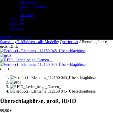
Geldbörsen
Kristall Produkte
Etuis
Taschen
Über uns
Affiliates
Account
0,00
€
0
Warenkorb
Startseite
Geldbörsen - alle Modelle
Querformat
Überschlagbörse,
groß, RFID
Überschlagbörse, groß, RFID
99,90
€