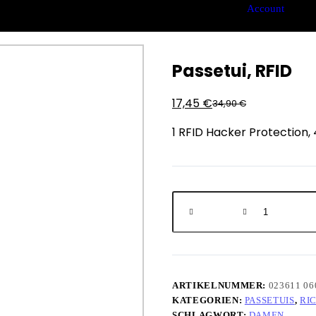
Account
Passetui, RFID
17,45
€
34,90
€
1 RFID Hacker Protection, 
ARTIKELNUMMER:
023611 06
KATEGORIEN:
PASSETUIS
,
RI
SCHLAGWORT:
DAMEN