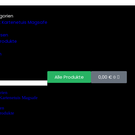
gorien
 Kartenetuis Magsafe
rsen
 Produkte
n
0,00
€
Alle Produkte
0
rien
Kartenetuis Magsafe
en
Produkte