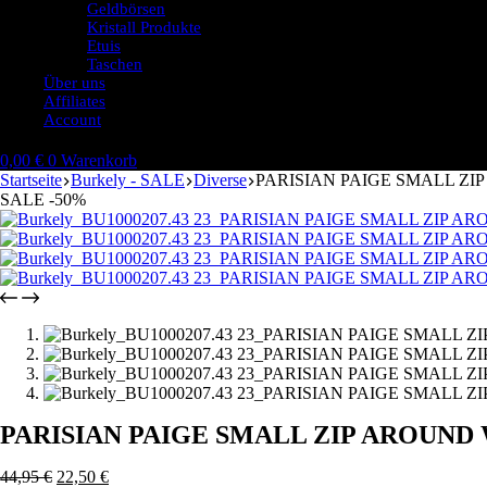
Geldbörsen
Kristall Produkte
Etuis
Taschen
Über uns
Affiliates
Account
0,00
€
0
Warenkorb
Startseite
Burkely - SALE
Diverse
PARISIAN PAIGE SMALL Z
SALE -50%
PARISIAN PAIGE SMALL ZIP AROUND
44,95
€
22,50
€