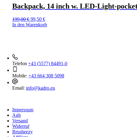
Backpack, 14 inch w. LED-Light-pocke
199,00
€
99,50
€
In den Warenkorb
Kontakt
Kontaktieren Sie uns gerne direkt.
Telefon
+43 (5577) 84491-0
Mobile:
+43 664 308 5098
Email:
info@kadro.eu
Rechtliches
Impressum
Agb
Versand
Widerruf
Brusheezy