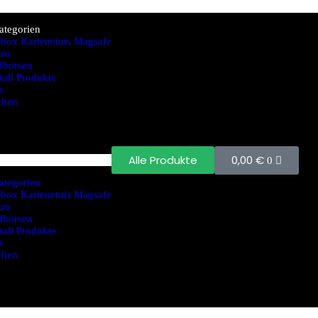
ategorien
ebox Kartenetuis Magsafe
tro
dbörsen
tall Produkte
s
chen
0,00
€
Alle Produkte
0
ategorien
ebox Kartenetuis Magsafe
tro
dbörsen
tall Produkte
s
chen