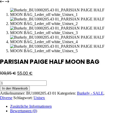
PARISIAN PAIGE HALF MOON BAG
109,95
€
55,00
€
PARISIAN
PAIGE
In den Warenkorb
HALF
Artikelnummer:
BU1000205.43 01
Kategorien:
Burkely - SALE
,
MOON
Diverse
Schlagwort:
Unisex
BAG
Menge
Zusätzliche Informationen
Bewertungen (0)