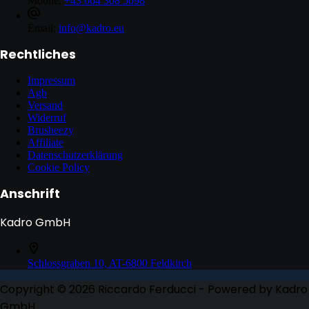
Mobile:
+43 664 308 5098
Email:
info@kadro.eu
Rechtliches
Impressum
Agb
Versand
Widerruf
Brusheezy
Affiliate
Datenschutzerklärung
Cookie Policy
Anschrift
Kadro GmbH
Schlossgraben 10, AT-6800 Feldkirch
Copyright © 2026 Riccardo Ferducci - Powered by Kadro
GmbH