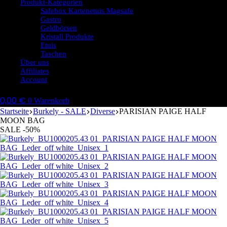
Produkt-Kategorien
Safebox Kartenetuis Magsafe
Gastro
Geldbörsen
Kristall Produkte
Etuis
Taschen
Über uns
Affiliates
Account
0,00
€
0
Warenkorb
Startseite
Burkely - SALE
Diverse
PARISIAN PAIGE HALF
MOON BAG
SALE -50%