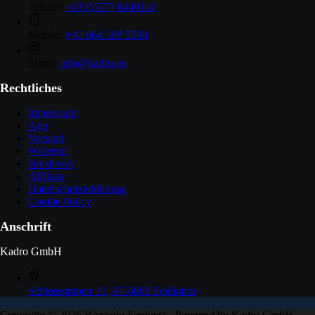
Telefon
+43 (5577) 84491-0
Mobile:
+43 664 308 5098
Email:
info@kadro.eu
Rechtliches
Impressum
Agb
Versand
Widerruf
Brusheezy
Affiliate
Datenschutzerklärung
Cookie Policy
Anschrift
Kadro GmbH
Schlossgraben 10, AT-6800 Feldkirch
Copyright © 2026 Riccardo Ferducci - Powered by Kadro GmbH