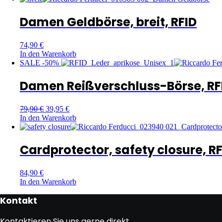
Damen Geldbörse, breit, RFID
74,90
€
In den Warenkorb
SALE -50%
Damen Reißverschluss-Börse, RF
79,90
€
39,95
€
In den Warenkorb
Cardprotector, safety closure, R
84,90
€
In den Warenkorb
Kontakt
Kontaktieren Sie uns gerne direkt.