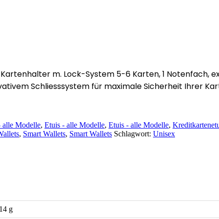
x Kartenhalter m. Lock-System 5-6 Karten, 1 Notenfach, ex
vativem Schliesssystem für maximale Sicherheit Ihrer Kar
- alle Modelle
,
Etuis - alle Modelle
,
Etuis - alle Modelle
,
Kreditkartenet
allets
,
Smart Wallets
,
Smart Wallets
Schlagwort:
Unisex
14 g