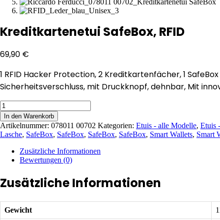
Kreditkartenetui SafeBox, RFID
69,90
€
1 RFID Hacker Protection, 2 Kreditkartenfächer, 1 SafeBo
Sicherheitsverschluss, mit Druckknopf, dehnbar, Mit inno
Kreditkartenetui
SafeBox,
In den Warenkorb
RFID
Artikelnummer:
078011 00702
Kategorien:
Etuis - alle Modelle
,
Etuis 
Menge
Lasche
,
SafeBox
,
SafeBox
,
SafeBox
,
SafeBox
,
Smart Wallets
,
Smart W
Zusätzliche Informationen
Bewertungen (0)
Zusätzliche Informationen
Gewicht
1