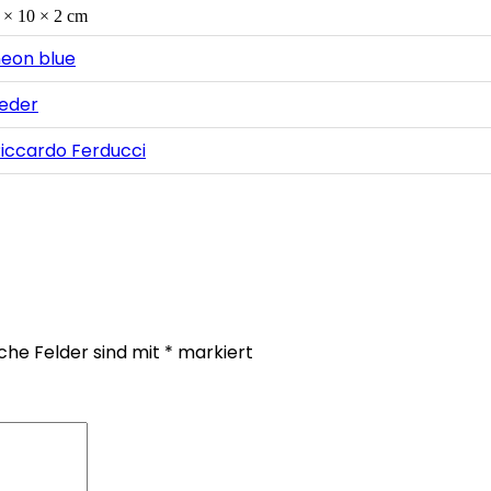
 × 10 × 2 cm
eon blue
eder
iccardo Ferducci
iche Felder sind mit
*
markiert