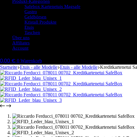
Produkt-Kategorien
Safebox Kartenetuis Magsafe
Gastro
Geldbörsen
Kristall Produkte
Etuis
Taschen
Über uns
Affiliates
Account
0,00
€
0
Warenkorb
Startseite
Etuis - alle Modelle
Etuis - alle Modelle
Kreditkartenetui 