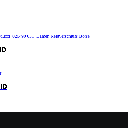
ID
FID