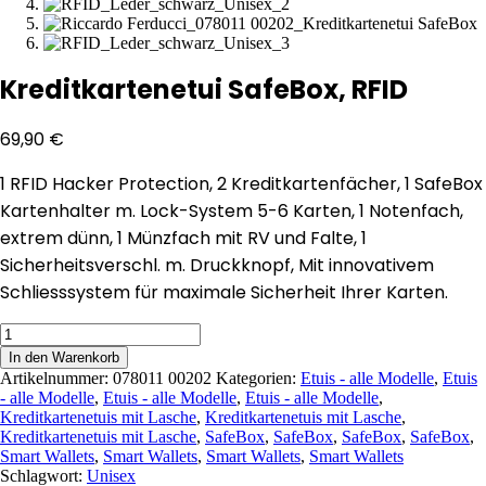
Kreditkartenetui SafeBox, RFID
69,90
€
1 RFID Hacker Protection, 2 Kreditkartenfächer, 1 SafeBox
Kartenhalter m. Lock-System 5-6 Karten, 1 Notenfach,
extrem dünn, 1 Münzfach mit RV und Falte, 1
Sicherheitsverschl. m. Druckknopf, Mit innovativem
Schliesssystem für maximale Sicherheit Ihrer Karten.
Kreditkartenetui
SafeBox,
In den Warenkorb
RFID
Artikelnummer:
078011 00202
Kategorien:
Etuis - alle Modelle
,
Etuis
Menge
- alle Modelle
,
Etuis - alle Modelle
,
Etuis - alle Modelle
,
Kreditkartenetuis mit Lasche
,
Kreditkartenetuis mit Lasche
,
Kreditkartenetuis mit Lasche
,
SafeBox
,
SafeBox
,
SafeBox
,
SafeBox
,
Smart Wallets
,
Smart Wallets
,
Smart Wallets
,
Smart Wallets
Schlagwort:
Unisex