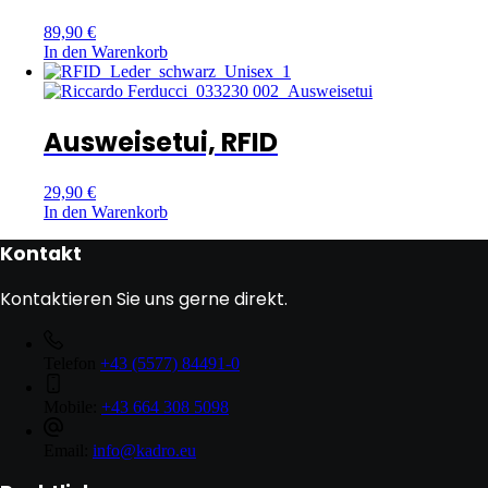
89,90
€
In den Warenkorb
Ausweisetui, RFID
29,90
€
In den Warenkorb
Kontakt
Kontaktieren Sie uns gerne direkt.
Telefon
+43 (5577) 84491-0
Mobile:
+43 664 308 5098
Email:
info@kadro.eu