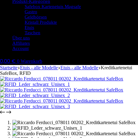
Produkt-Kategorien
Safebox Kartenetuis Magsafe
Gastro
Geldbörsen
Kristall Produkte
Etuis
Taschen
Über uns
Affiliates
Account
0,00
€
0
Warenkorb
Startseite
Etuis - alle Modelle
Etuis - alle Modelle
Kreditkartenetui
SafeBox, RFID