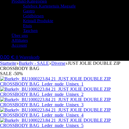
Produkt-Kategorien
Safebox Kartenetuis Magsafe
Gastro
Geldbörsen
Kristall Produkte
Etuis
Taschen
Über uns
Affiliates
Account
0,00
€
0
Warenkorb
Startseite
Burkely - SALE
Diverse
JUST JOLIE DOUBLE ZIP
CROSSBODY BAG
SALE -50%