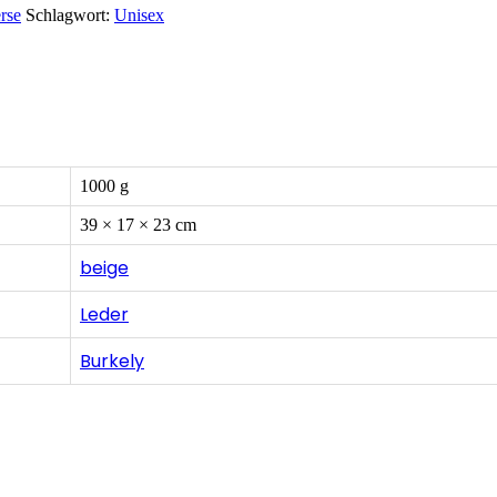
rse
Schlagwort:
Unisex
1000 g
39 × 17 × 23 cm
beige
Leder
Burkely