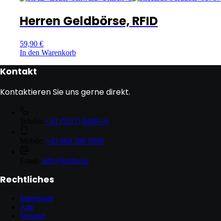
Herren Geldbörse, RFID
59,90
€
In den Warenkorb
Kontakt
Kontaktieren Sie uns gerne direkt.
Telefon
+43 (5577) 84491-0
Mobile:
+43 664 308 5098
Email:
info@kadro.eu
Rechtliches
Impressum
Agb
Versand