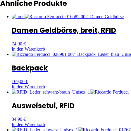
Ähnliche Produkte
Damen Geldbörse, breit, RFID
74,90
€
In den Warenkorb
Backpack
169,00
€
In den Warenkorb
Ausweisetui, RFID
34,90
€
In den Warenkorb