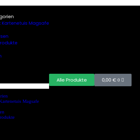
gorien
 Kartenetuis Magsafe
rsen
 Produkte
n
0,00
€
Alle Produkte
0
rien
Kartenetuis Magsafe
en
Produkte