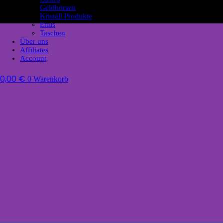
Geldbörsen
Kristall Produkte
Etuis
Taschen
Über uns
Affiliates
Account
0,00
€
0
Warenkorb