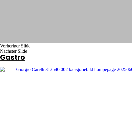
Vorheriger Slide
Nächster Slide
Gastro
Cristallo
Cristallo