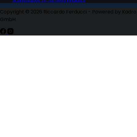
Schlossgraben 10, AT-6800 Feldkirch
Copyright © 2026 Riccardo Ferducci - Powered by Kadro
GmbH