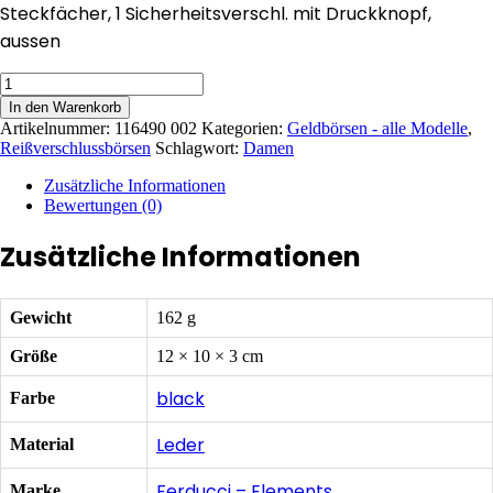
Steckfächer, 1 Sicherheitsverschl. mit Druckknopf,
aussen
Damen
Reißverschluss-
In den Warenkorb
Börse
Artikelnummer:
116490 002
Kategorien:
Geldbörsen - alle Modelle
,
Menge
Reißverschlussbörsen
Schlagwort:
Damen
Zusätzliche Informationen
Bewertungen (0)
Zusätzliche Informationen
Gewicht
162 g
Größe
12 × 10 × 3 cm
black
Farbe
Leder
Material
Ferducci – Elements
Marke