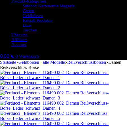
Produkt-Kategorien
Safebox Kartenetuis Magsafe
Gastro
Geldbörsen
Kristall Produkte
Etuis
Taschen
Über uns
Affiliates
Account
0,00
€
0
Warenkorb
Startseite
Geldbörsen - alle Modelle
Reißverschlussbörsen
Damen
Reißverschluss-Börse