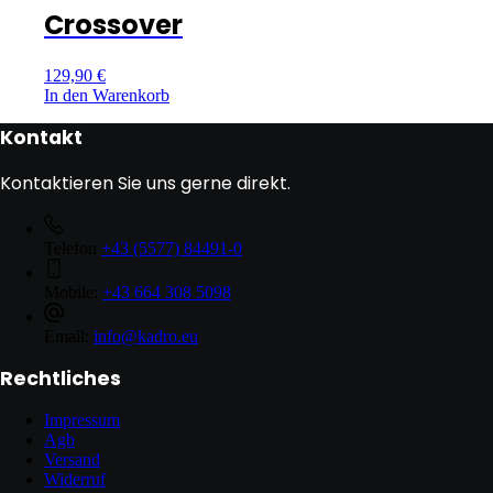
Crossover
129,90
€
In den Warenkorb
Kontakt
Kontaktieren Sie uns gerne direkt.
Telefon
+43 (5577) 84491-0
Mobile:
+43 664 308 5098
Email:
info@kadro.eu
Rechtliches
Impressum
Agb
Versand
Widerruf