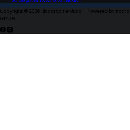
Schlossgraben 10, AT-6800 Feldkirch
Copyright © 2026 Riccardo Ferducci - Powered by Kadro
GmbH