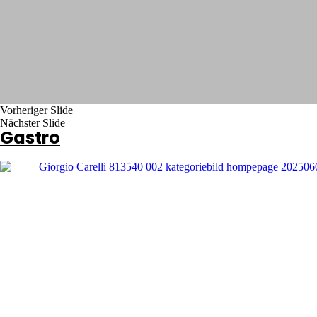
Vorheriger Slide
Nächster Slide
Gastro
Cristallo
Cristallo