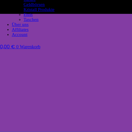
Geldbörsen
Kristall Produkte
Etuis
Taschen
Über uns
Affiliates
Account
0,00
€
0
Warenkorb