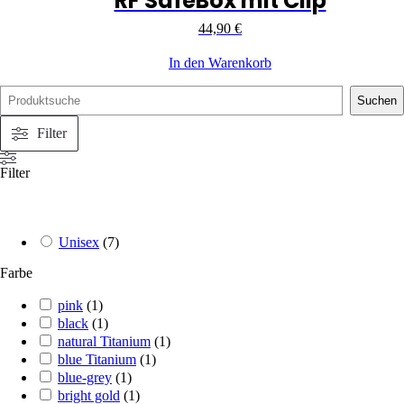
RF SafeBox mit Clip
44,90
€
In den Warenkorb
Suchen
Filter
Filter
Unisex
(
7
)
Farbe
pink
(
1
)
black
(
1
)
natural Titanium
(
1
)
blue Titanium
(
1
)
blue-grey
(
1
)
bright gold
(
1
)