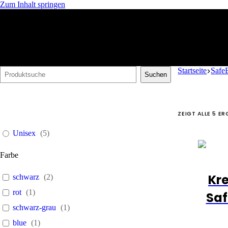
Zum Inhalt springen
Startseite
Safe
Suchen
ZEIGT ALLE 5 ER
Unisex
(
5
)
Farbe
Kre
schwarz
(
2
)
rot
(
1
)
Saf
schwarz-grau
(
1
)
blue
(
1
)