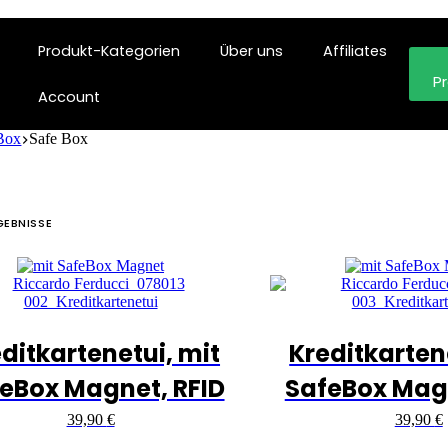
Produkt-Kategorien
Über uns
Affiliates
P
Account
Box
Safe Box
GEBNISSE
ditkartenetui, mit
Kreditkarten
eBox Magnet, RFID
SafeBox Magn
39,90
€
39,90
€