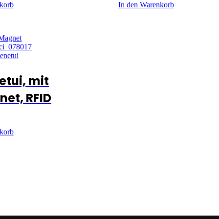
korb
In den Warenkorb
etui, mit
et, RFID
korb