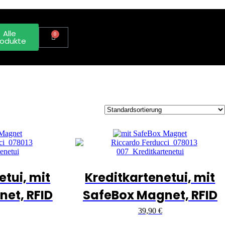
Alle
0
rodukte
etui, mit
Kreditkartenetui, mit
et, RFID
SafeBox Magnet, RFID
39,90
€