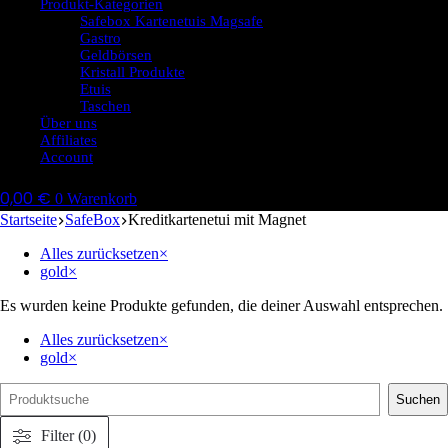
Produkt-Kategorien
Safebox Kartenetuis Magsafe
Gastro
Geldbörsen
Kristall Produkte
Etuis
Taschen
Über uns
Affiliates
Account
0,00
€
0
Warenkorb
Startseite
SafeBox
Kreditkartenetui mit Magnet
Alles zurücksetzen
×
gold
×
Es wurden keine Produkte gefunden, die deiner Auswahl entsprechen.
Alles zurücksetzen
×
gold
×
Suche
Suchen
Filter (0)