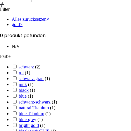
Filter
Alles zurücksetzen
×
gold
×
0
produkt gefunden
N/V
Farbe
schwarz
(
2
)
rot
(
1
)
schwarz-grau
(
1
)
pink
(
1
)
black
(
1
)
blue
(
1
)
schwarz-schwarz
(
1
)
natural Titanium
(
1
)
blue Titanium
(
1
)
blue-grey
(
1
)
bright gold
(
1
)