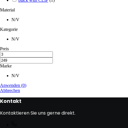
black with CLIP
(
1
)
Material
N/V
Kategorie
N/V
Preis
Marke
N/V
Anwenden
(
0
)
Abbrechen
Kontakt
Kontaktieren Sie uns gerne direkt.