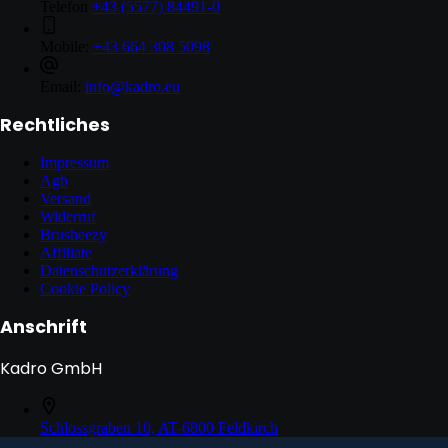
Telefon
+43 (5577) 84491-0
Mobile:
+43 664 308 5098
Email:
info@kadro.eu
Rechtliches
Impressum
Agb
Versand
Widerruf
Brusheezy
Affiliate
Datenschutzerklärung
Cookie Policy
Anschrift
Kadro GmbH
Schlossgraben 10, AT-6800 Feldkirch