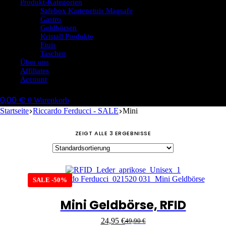
Produkt-Kategorien
Safebox Kartenetuis Magsafe
Gastro
Geldbörsen
Kristall Produkte
Etuis
Taschen
Über uns
Affiliates
Account
0,00
€
0
Warenkorb
Startseite
Riccardo Ferducci - SALE
Mini
ZEIGT ALLE 3 ERGEBNISSE
SALE -50%
Mini Geldbörse, RFID
24,95
€
49,90
€