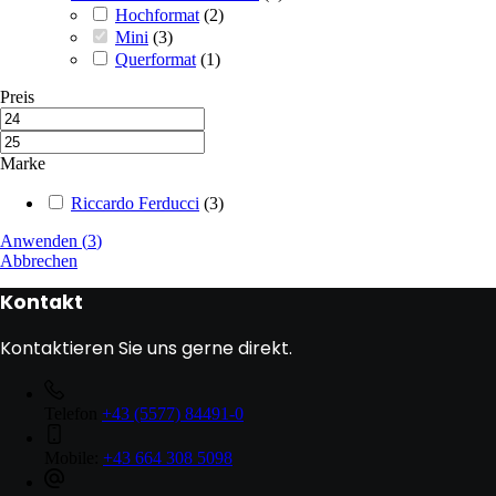
Hochformat
(
2
)
Mini
(
3
)
Querformat
(
1
)
Preis
Marke
Riccardo Ferducci
(
3
)
Anwenden
(
3
)
Abbrechen
Kontakt
Kontaktieren Sie uns gerne direkt.
Telefon
+43 (5577) 84491-0
Mobile:
+43 664 308 5098