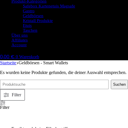
Produkt-Kategorien
Safebox Kartenetuis Magsafe
Gastro
Geldbörsen
Kristall Produkte
Etuis
Taschen
Über uns
Affiliates
Account
0,00
€
0
Warenkorb
Startseite
Geldbörsen - Smart Wallets
Es wurden keine Produkte gefunden, die deiner Auswahl entsprechen.
Suche
Suchen
Filter
Filter