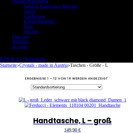
Produkt-Kategorien
Safebox Kartenetuis Magsafe
Gastro
Geldbörsen
Kristall Produkte
Etuis
Taschen
Über uns
Affiliates
Account
0,00
€
0
Warenkorb
Startseite
Crystals - made in Austria
Taschen - Größe - L
ERGEBNISSE 1 – 12 VON 14 WERDEN ANGEZEIGT
Handtasche, L – groß
149,90
€