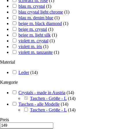
schwarz m. rose
(
1
)
blau m. crystal
(
1
)
blau crystal light chrome
(
1
)
blau m. denim blue
(
1
)
beige m. black diamond
(
1
)
beige m. crystal
(
1
)
beige m. light silk
(
1
)
violett m. crystal
(
1
)
violett m. iris
(
1
)
violett m. tanzanite
(
1
)
Material
Leder
(
14
)
Kategorie
Crystals - made in Austria
(
14
)
Taschen - Größe - L
(
14
)
Taschen - alle Modelle
(
14
)
Taschen - Größe - L
(
14
)
Preis