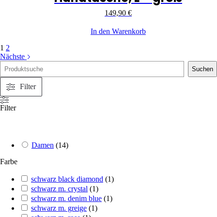
149,90
€
In den Warenkorb
1
2
Nächste
Suche
Suchen
Filter
Filter
Damen
(
14
)
Farbe
schwarz black diamond
(
1
)
schwarz m. crystal
(
1
)
schwarz m. denim blue
(
1
)
schwarz m. greige
(
1
)