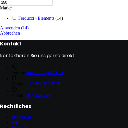
Marke
Ferducci - Elements
(
14
)
Anwenden
(
14
)
Abbrechen
Kontakt
Kontaktieren Sie uns gerne direkt.
Telefon
+43 (5577) 84491-0
Mobile:
+43 664 308 5098
Email:
info@kadro.eu
Rechtliches
Impressum
Agb
Versand