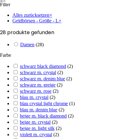
Filter
Alles zurücksetzen
×
Geldbörsen - Größe - L
×
28
produkte gefunden
Damen
(
28
)
Farbe
schwarz black diamond
(
2
)
schwarz m. crystal
(
2
)
schwarz m. denim blue
(
2
)
schwarz m. greige
(
2
)
schwarz m. rose
(
2
)
blau m. crystal
(
2
)
blau crystal light chrome
(
1
)
blau m. denim blue
(
2
)
beige m. black diamond
(
2
)
beige m. crystal
(
2
)
beige m. light silk
(
2
)
violett m. crystal
(
2
)