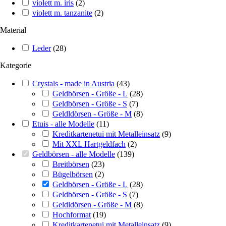
violett m. iris
(
2
)
violett m. tanzanite
(
2
)
Material
Leder
(
28
)
Kategorie
Crystals - made in Austria
(
43
)
Geldbörsen - Größe - L
(
28
)
Geldbörsen - Größe - S
(
7
)
Geldldörsen - Größe - M
(
8
)
Etuis - alle Modelle
(
11
)
Kreditkartenetui mit Metalleinsatz
(
9
)
Mit XXL Hartgeldfach
(
2
)
Geldbörsen - alle Modelle
(
139
)
Breitbörsen
(
23
)
Bügelbörsen
(
2
)
Geldbörsen - Größe - L
(
28
)
Geldbörsen - Größe - S
(
7
)
Geldldörsen - Größe - M
(
8
)
Hochformat
(
19
)
Kreditkartenetui mit Metalleinsatz
(
9
)