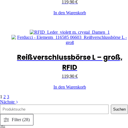
119,90
€
In den Warenkorb
Reißverschlussbörse L – groß,
RFID
119,90
€
In den Warenkorb
1
2
3
Nächste
Suche
Suchen
Filter (28)