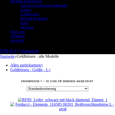
Produkt-Kategorien
Safebox Kartenetuis Magsafe
Gastro
Geldbörsen
Kristall Produkte
Etuis
Taschen
Über uns
Affiliates
Account
0,00
€
0
Warenkorb
Startseite
Geldbörsen - alle Modelle
Alles zurücksetzen
×
Geldbörsen - Größe - L
×
ERGEBNISSE 1 – 12 VON 28 WERDEN ANGEZEIGT