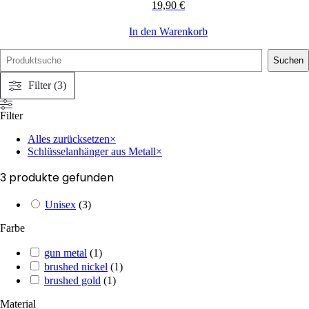
19,90
€
In den Warenkorb
Suchen
Filter (3)
Filter
Alles zurücksetzen
×
Schlüsselanhänger aus Metall
×
3
produkte gefunden
Unisex
(
3
)
Farbe
gun metal
(
1
)
brushed nickel
(
1
)
brushed gold
(
1
)
Material