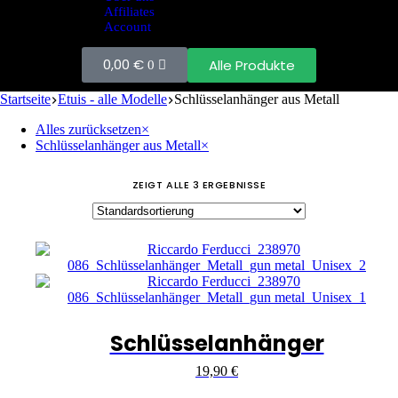
Affiliates
Account
0,00
€
Alle Produkte
0
Startseite
Etuis - alle Modelle
Schlüsselanhänger aus Metall
Alles zurücksetzen
×
Schlüsselanhänger aus Metall
×
ZEIGT ALLE 3 ERGEBNISSE
Schlüsselanhänger
19,90
€