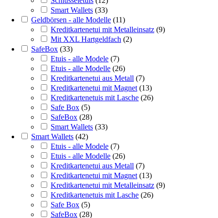
Schlüsseletuis
(
12
)
Smart Wallets
(
33
)
Geldbörsen - alle Modelle
(
11
)
Kreditkartenetui mit Metalleinsatz
(
9
)
Mit XXL Hartgeldfach
(
2
)
SafeBox
(
33
)
Etuis - alle Modele
(
7
)
Etuis - alle Modelle
(
26
)
Kreditkartenetui aus Metall
(
7
)
Kreditkartenetui mit Magnet
(
13
)
Kreditkartenetuis mit Lasche
(
26
)
Safe Box
(
5
)
SafeBox
(
28
)
Smart Wallets
(
33
)
Smart Wallets
(
42
)
Etuis - alle Modele
(
7
)
Etuis - alle Modelle
(
26
)
Kreditkartenetui aus Metall
(
7
)
Kreditkartenetui mit Magnet
(
13
)
Kreditkartenetui mit Metalleinsatz
(
9
)
Kreditkartenetuis mit Lasche
(
26
)
Safe Box
(
5
)
SafeBox
(
28
)