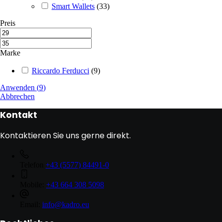
Smart Wallets
(
33
)
Preis
Marke
Riccardo Ferducci
(
9
)
Anwenden
(
9
)
Abbrechen
Kontakt
Kontaktieren Sie uns gerne direkt.
Telefon
+43 (5577) 84491-0
Mobile:
+43 664 308 5098
Email:
info@kadro.eu