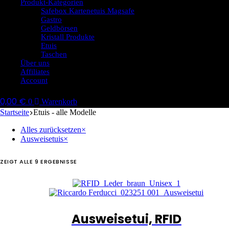
Produkt-Kategorien
Safebox Kartenetuis Magsafe
Gastro
Geldbörsen
Kristall Produkte
Etuis
Taschen
Über uns
Affiliates
Account
0,00
€
0
Warenkorb
Startseite
Etuis - alle Modelle
Alles zurücksetzen
×
Ausweisetuis
×
ZEIGT ALLE 9 ERGEBNISSE
Ausweisetui, RFID