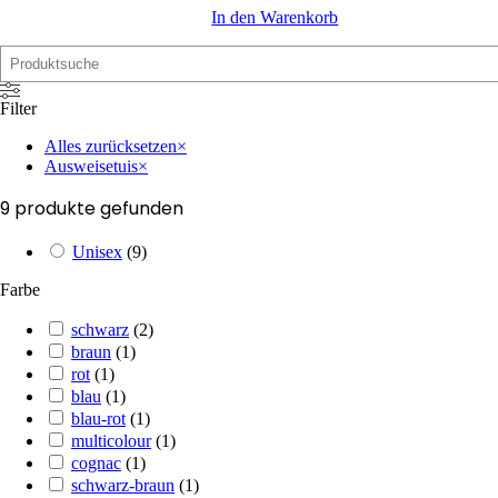
In den Warenkorb
Suche
Filter
Alles zurücksetzen
×
Ausweisetuis
×
9
produkte gefunden
Unisex
(
9
)
Farbe
schwarz
(
2
)
braun
(
1
)
rot
(
1
)
blau
(
1
)
blau-rot
(
1
)
multicolour
(
1
)
cognac
(
1
)
schwarz-braun
(
1
)