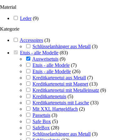
Material
Leder
(
9
)
Kategorie
Accessoires
(
3
)
Schlüsselanhänger aus Metall
(
3
)
Etuis - alle Modelle
(
83
)
Ausweisetuis
(
9
)
Etuis - alle Modele
(
7
)
Etuis - alle Modelle
(
26
)
Kreditkartenetui aus Metall
(
7
)
Kreditkartenetui mit Magnet
(
13
)
Kreditkartenetui mit Metalleinsatz
(
9
)
Kreditkartenetuis
(
5
)
Kreditkartenetuis mit Lasche
(
33
)
Mit XXL Hartgeldfach
(
2
)
Passetuis
(
3
)
Safe Box
(
5
)
SafeBox
(
28
)
Schlüsselanhänger aus Metall
(
3
)