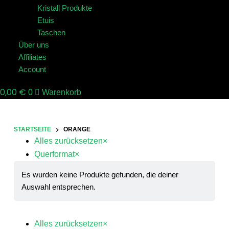
Kristall Produkte
Etuis
Taschen
Über uns
Affiliates
Account
0,00
€
0
Warenkorb
STARTSEITE
ORANGE
Alles zurücksetzen
×
Querformat
×
Es wurden keine Produkte gefunden, die deiner
Auswahl entsprechen.
Alles zurücksetzen
×