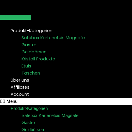
Z
u
Alle Produkte
m
I
Produkt-Kategorien
n
Safebox Kartenetuis Magsafe
Gastro
h
Geldbörsen
a
Kristall Produkte
l
Etuis
t
Taschen
s
Über uns
p
Affiliates
r
Account
i
Menü
n
Produkt-Kategorien
g
Safebox Kartenetuis Magsafe
e
Gastro
n
Geldbörsen