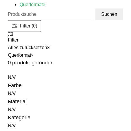
Querformat
×
Suche
Suchen
Filter (0)
Filter
Alles zurücksetzen
×
Querformat
×
0
produkt gefunden
N/V
Farbe
N/V
Material
N/V
Kategorie
N/V